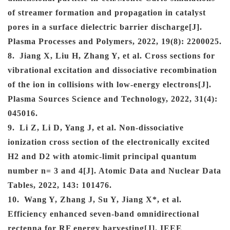
of streamer formation and propagation in catalyst
pores in a surface dielectric barrier discharge[J].
Plasma Processes and Polymers, 2022, 19(8): 2200025.
8
.
Jiang X, Liu H, Zhang Y, et al. Cross sections for
vibrational excitation and dissociative recombination
of the ion in collisions with low-energy electrons[J].
Plasma Sources Science and Technology, 2022, 31(4):
045016.
9
.
Li Z, Li D, Yang J, et al. Non-dissociative
ionization cross section of the electronically excited
H2 and D2 with atomic-limit principal quantum
number n= 3 and 4[J]. Atomic Data and Nuclear Data
Tables, 2022, 143: 101476.
10
.
Wang Y, Zhang J, Su Y, Jiang X*, et al.
Efficiency enhanced seven-band omnidirectional
rectenna for RF energy harvesting[J]. IEEE