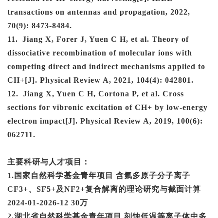
transactions on antennas and propagation, 2022,
70(9): 8473-8484.
11
.
Jiang X, Forer J, Yuen C H, et al. Theory of
dissociative recombination of molecular ions with
competing direct and indirect mechanisms applied to
CH+[J]. Physical Review A, 2021, 104(4): 042801.
1
2
.
Jiang X, Yuen C H, Cortona P, et al. Cross
sections for vibronic excitation of CH+ by low-energy
electron impact[J]. Physical Review A, 2019, 100(6):
062711.
主要
科研
与人才
项目：
1
.
国家自然科学基金青年项目
含氟多原子分子离子
CF3+、SF5+及NF2+复合解离的理论研究与截面计算
2024-01-2026-12 30
万
2
.
湖北省自然科学基金青年项目
刻蚀低温等离子体中多