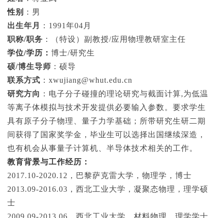
性别
：男
出生年月
：
1991
年
04
月
职称
/职务
：（特设）副教授
/应用物理教研室主任
学位
/
学历：
博士
/
研究生
硕
/
博生导师
：硕导
联系方式
：
x
wujiang@
w
hut.edu.cn
研究方向
：电子分子碰撞的理论研究与截面计算
,为低温
等离子体模拟与技术开发提供必要输入参数。要求学生
具有原子分子物理、量子力学基础；所带研究生研二期
间获得了国家奖学金，毕业生可以选择出国继续深造，
也有机会从事量子计算机、半导体技术相关的工作。
教育背景与
工作经历：
2017.10-2020.12
，巴黎萨克雷大学，物理学，博士
2013.09-2016.03
，西北工业大学，凝聚态物理，理学硕
士
2009.09-2013.06
，西北工业大学，材料物理，理学学士