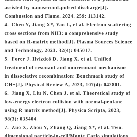
assisted by nanosecond-pulsed discharge[J].
Combustion and Flame, 2024, 259: 113142.
4
.
Chen Y, Jiang X*, Yao L, et al. Electron scattering
cross sections from NH3: a comprehensive study
based on R-matrix method[J]. Plasma Sources Science
and Technology, 2023, 32(4): 045017.
5
.
Forer J, Hvizdoš D, Jiang X, et al. Unified
treatment of resonant and nonresonant mechanisms
in dissociative recombination: Benchmark study of
CH+[J]. Physical Review A, 2023, 107(4): 042801.
6
.
Jiang X, Liu N, Chen J, et al. Theoretical study of
low-energy electron collision with normal-pentane
using R-matrix method[J]. Physica Scripta, 2023,
98(3): 035404.
7
.
Zuo X, Zhou Y, Zhang Q, Jiang X*, et al. Two‐
dimensional particle‐in‐cell/Monte Carlo simulations