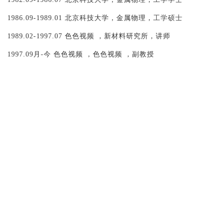
1986.09-1989.01
北京科技大学，金属物理，
工学硕士
1989.02-1997.07
色色视频 ，新材料研究所，讲师
1997.09
月
-
今
色色视频 ，色色视频 ，副教授
主要教学科研成果
及获奖
：
1.
2016
年，教研项目《大班形势下大学物理研究型学习教学方式
2.
2019
年
色色视频 被
学生
评为
“
我心目中最喜爱的老师
”
；
3.
2021
3.
2020
年《人文物理》获批为国家级一流本科课程（排名第
2
）
4.
2021
年《大学物理》
获批
省级课程思政示范课程、课程思政教
5.
2021
年《大学物理》入选教育部课程思政示范课程（排名第
4
6.
2022
年，《大学物理
A
》被认定为湖北省一流线下课程（排名