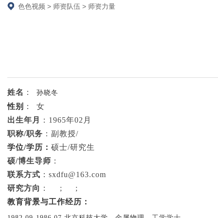
色色视频
>
师资队伍
>
师资力量
姓名
：
孙晓冬
性别
：
女
出生年月
：
1965
年
02
月
职称
/职务
：
副教授
/
学位
/
学历：
硕士
/
研究生
硕
/
博生导师
：
联系方式
：
sxdfu@163.com
研究方向
：
;
;
教育背景与
工作经历：
1982.09-1986.07
北京科技大学，金属物理，
工学学士